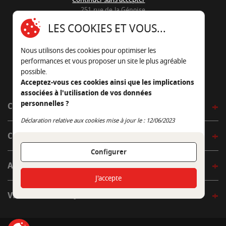
251 rue de la Génoise
16430 Champniers - France
LES COOKIES ET VOUS...
05 45 22 98 09
Nous utilisons des cookies pour optimiser les
Nous envoyer un e-mail
performances et vous proposer un site le plus agréable
possible.
Acceptez-vous ces cookies ainsi que les implications
associées à l'utilisation de vos données
personnelles ?
CÔTÉ OUTDOOR
Continuer sans accepter
Déclaration relative aux cookies mise à jour le : 12/06/2023
CÔTÉ INDOOR
Configurer
AUTOUR DE LA TABLE
J'accepte
VENIR EN BOUTIQUE