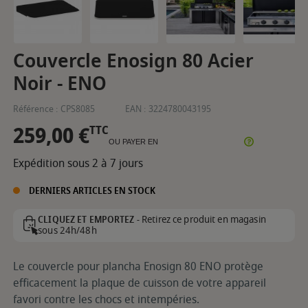
Couvercle Enosign 80 Acier
Noir - ENO
Référence :
CPS8085
EAN :
3224780043195
259,00 €
TTC
OU PAYER EN
Expédition sous 2 à 7 jours
DERNIERS ARTICLES EN STOCK
Retirez ce produit en magasin
CLIQUEZ ET EMPORTEZ -
sous 24h/48h
Le couvercle pour plancha Enosign 80 ENO protège
efficacement la plaque de cuisson de votre appareil
favori contre les chocs et intempéries.