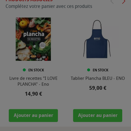
Complétez votre panier avec ces produits
EN STOCK
EN STOCK
Livre de recettes "I LOVE
Tablier Plancha BLEU - ENO
PLANCHA" - Eno
Prix
59,00 €
Prix
14,90 €
Ajouter au panier
Ajouter au panier