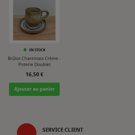
EN STOCK
Brûlot Charentais Crème -
Poterie Doublet
Prix
16,50 €
Ajouter au panier
SERVICE CLIENT