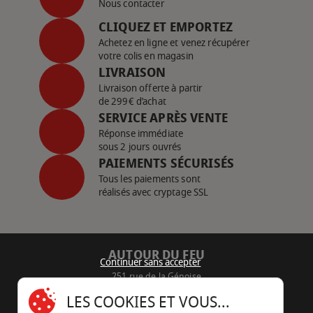
Nous contacter
CLIQUEZ ET EMPORTEZ
Achetez en ligne et venez récupérer
votre colis en magasin
LIVRAISON
Livraison offerte à partir
de 299€ d’achat
SERVICE APRÈS VENTE
Réponse immédiate
sous 2 jours ouvrés
PAIEMENTS SÉCURISÉS
Tous les paiements sont
réalisés avec cryptage SSL
AUTOUR DU FEU
Continuer sans accepter
251 rue de la Génoise
16430 Champniers - France
LES COOKIES ET VOUS...
05 45 22 98 09