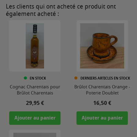
Les clients qui ont acheté ce produit ont
également acheté :
EN STOCK
DERNIERS ARTICLES EN STOCK
Cognac Charentais pour
Brûlot Charentais Orange -
Brûlot Charentais
Poterie Doublet
Prix
Prix
29,95 €
16,50 €
Ajouter au panier
Ajouter au panier