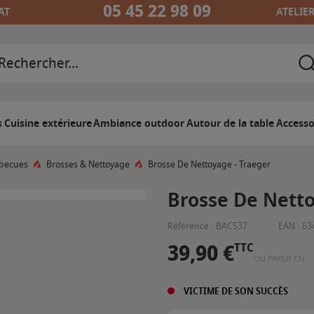
05 45 22 98 09
AT
ATELIE
s
Cuisine extérieure
Ambiance outdoor
Autour de la table
Accesso
rbecues
Brosses & Nettoyage
Brosse De Nettoyage - Traeger
Brosse De Netto
Référence :
BAC537
EAN :
63
39,90 €
TTC
OU PAYER EN
VICTIME DE SON SUCCÈS