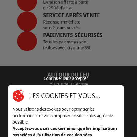
Livraison offerte à partir
de 299€ d’achat
SERVICE APRÈS VENTE
Réponse immédiate
sous 2 jours ouvrés
PAIEMENTS SÉCURISÉS
Tous les paiements sont
réalisés avec cryptage SSL
AUTOUR DU FEU
Continuer sans accepter
251 rue de la Génoise
16430 Champniers - France
LES COOKIES ET VOUS...
05 45 22 98 09
Nous utilisons des cookies pour optimiser les
Nous envoyer un e-mail
performances et vous proposer un site le plus agréable
possible.
Acceptez-vous ces cookies ainsi que les implications
associées à l'utilisation de vos données