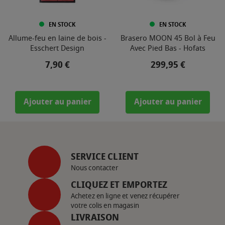
EN STOCK
EN STOCK
Allume-feu en laine de bois -
Brasero MOON 45 Bol à Feu
Esschert Design
Avec Pied Bas - Hofats
Prix
Prix
7,90 €
299,95 €
Ajouter au panier
Ajouter au panier
SERVICE CLIENT
Nous contacter
CLIQUEZ ET EMPORTEZ
Achetez en ligne et venez récupérer
votre colis en magasin
LIVRAISON