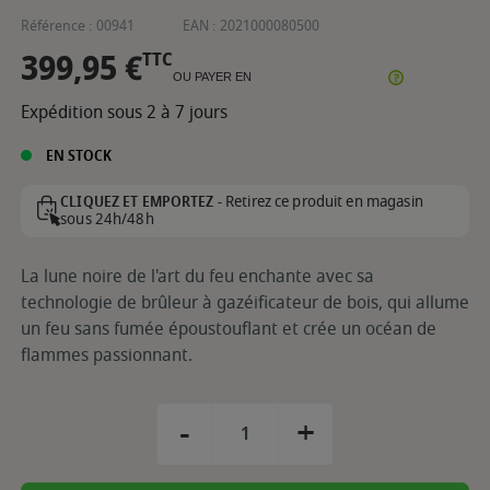
Référence :
00941
EAN :
2021000080500
399,95 €
TTC
OU PAYER EN
Expédition sous 2 à 7 jours
EN STOCK
Retirez ce produit en magasin
CLIQUEZ ET EMPORTEZ -
sous 24h/48h
La lune noire de l'art du feu enchante avec sa
technologie de brûleur à gazéificateur de bois, qui allume
un feu sans fumée époustouflant et crée un océan de
flammes passionnant.
-
+