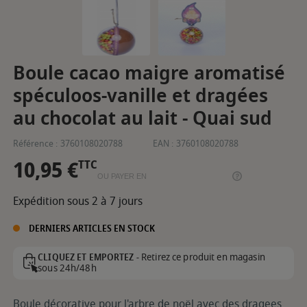
Boule cacao maigre aromatisé
spéculoos-vanille et dragées
au chocolat au lait - Quai sud
Référence :
3760108020788
EAN :
3760108020788
10,95 €
TTC
OU PAYER EN
Expédition sous 2 à 7 jours
DERNIERS ARTICLES EN STOCK
Retirez ce produit en magasin
CLIQUEZ ET EMPORTEZ -
sous 24h/48h
Boule décorative pour l'arbre de noël avec des dragees