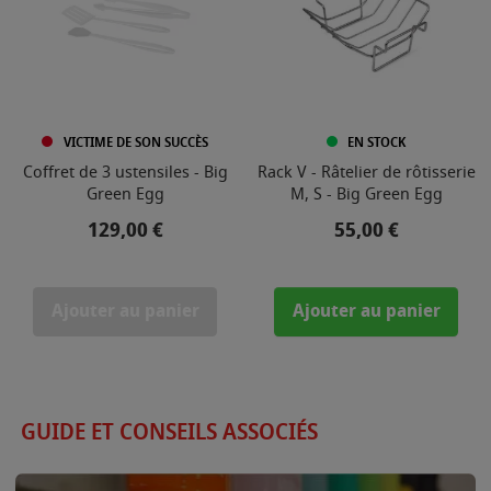
VICTIME DE SON SUCCÈS
EN STOCK
Coffret de 3 ustensiles - Big
Rack V - Râtelier de rôtisserie
Green Egg
M, S - Big Green Egg
Prix
Prix
129,00 €
55,00 €
Ajouter au panier
Ajouter au panier
GUIDE ET CONSEILS ASSOCIÉS