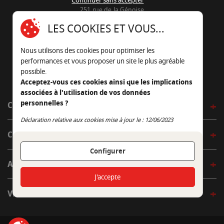
Continuer sans accepter
251 rue de la Génoise
16430 Champniers - France
LES COOKIES ET VOUS...
05 45 22 98 09
Nous utilisons des cookies pour optimiser les
Nous envoyer un e-mail
performances et vous proposer un site le plus agréable
possible.
Acceptez-vous ces cookies ainsi que les implications
associées à l'utilisation de vos données
personnelles ?
CÔTÉ OUTDOOR
Continuer sans accepter
Déclaration relative aux cookies mise à jour le : 12/06/2023
CÔTÉ INDOOR
Configurer
AUTOUR DE LA TABLE
J'accepte
VENIR EN BOUTIQUE