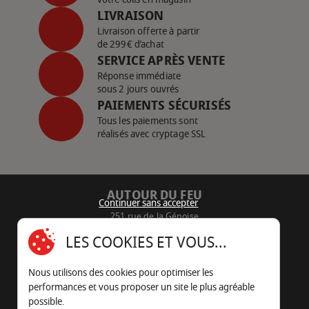
LIVRAISON
Livraison offerte à partir
de 299€ d’achat
SERVICE APRÈS VENTE
Réponse immédiate
sous 2 jours ouvrés
PAIEMENTS SÉCURISÉS
Tous les paiements sont
réalisés avec cryptage SSL
AUTOUR DU FEU
Continuer sans accepter
251 rue de la Génoise
16430 Champniers - France
LES COOKIES ET VOUS...
05 45 22 98 09
Nous utilisons des cookies pour optimiser les
Nous envoyer un e-mail
performances et vous proposer un site le plus agréable
possible.