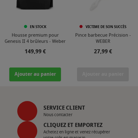
EN STOCK
VICTIME DE SON SUCCÈS
Housse premium pour
Pince barbecue Précision -
Genesis II 4 brûleurs - Weber
WEBER
Prix
Prix
149,99 €
27,99 €
Ajouter au panier
Ajouter au panier
SERVICE CLIENT
Nous contacter
CLIQUEZ ET EMPORTEZ
Achetez en ligne et venez récupérer
votre colis en magasin