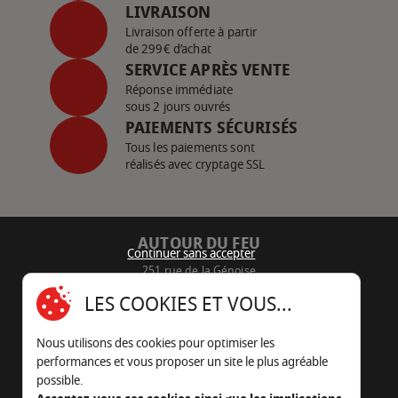
LIVRAISON
Livraison offerte à partir
de 299€ d’achat
SERVICE APRÈS VENTE
Réponse immédiate
sous 2 jours ouvrés
PAIEMENTS SÉCURISÉS
Tous les paiements sont
réalisés avec cryptage SSL
AUTOUR DU FEU
Continuer sans accepter
251 rue de la Génoise
16430 Champniers - France
LES COOKIES ET VOUS...
05 45 22 98 09
Nous utilisons des cookies pour optimiser les
Nous envoyer un e-mail
performances et vous proposer un site le plus agréable
possible.