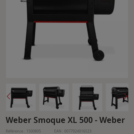
Weber Smoque XL 500 - Weber
Référence :
1500805
EAN :
0077924016523