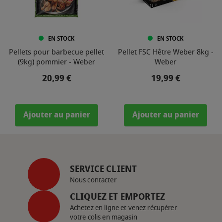
EN STOCK
EN STOCK
Pellets pour barbecue pellet
Pellet FSC Hêtre Weber 8kg -
(9kg) pommier - Weber
Weber
Prix
Prix
20,99 €
19,99 €
Ajouter au panier
Ajouter au panier
SERVICE CLIENT
Nous contacter
CLIQUEZ ET EMPORTEZ
Achetez en ligne et venez récupérer
votre colis en magasin