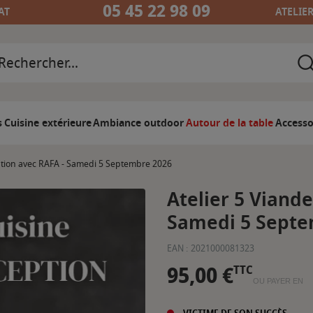
05 45 22 98 09
AT
ATELIE
s
Cuisine extérieure
Ambiance outdoor
Autour de la table
Accesso
ption avec RAFA - Samedi 5 Septembre 2026
Atelier 5 Viande
Samedi 5 Septe
EAN :
2021000081323
95,00 €
TTC
OU PAYER EN