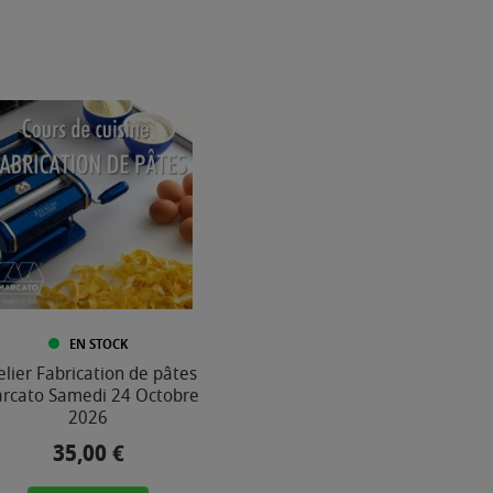
EN STOCK
elier Fabrication de pâtes
rcato Samedi 24 Octobre
2026
35,00 €
Prix