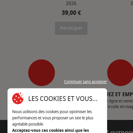
2026
39,00 €
Prix
Participer
Continuer sans accepter
SERVICE CLIENT
CLIQUEZ ET EM
LES COOKIES ET VOUS...
Nous contacter
Achetez en ligne et vene
votre colis en ma
Nous utilisons des cookies pour optimiser les
performances et vous proposer un site le plus
agréable possible.
Acceptez-vous ces cookies ainsi que les