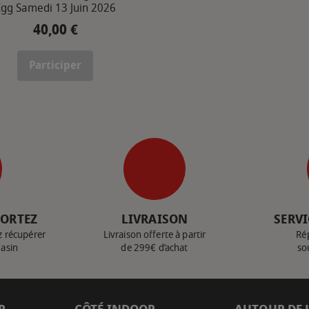
Egg Samedi 13 Juin 2026
40,00 €
Prix
Participer
PORTEZ
LIVRAISON
SERVI
z récupérer
Livraison offerte à partir
Ré
gasin
de 299€ d’achat
so