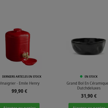
DERNIERS ARTICLES EN STOCK
EN STOCK
Vinaigrier - Emile Henry
Grand Bol En Céramique
Dutchdeluxes
99,90 €
Prix
31,90 €
Prix