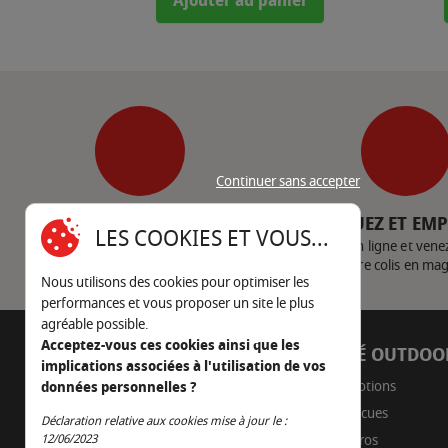
Ajouter au panier
Continuer sans accepter
SERVICE CLIENT
CLIQUEZ ET EM
LES COOKIES ET VOUS...
Nous contacter
Achetez en ligne et vene
votre colis en ma
Nous utilisons des cookies pour optimiser les
performances et vous proposer un site le plus
agréable possible.
Acceptez-vous ces cookies ainsi que les
AUTOUR DU FEU
CÔTÉ OUTDOO
implications associées à l'utilisation de vos
05 45 22 98 09
Promotions
données personnelles ?
Barbecues
Déclaration relative aux cookies mise à jour le :
Nous envoyer un e-mail
Continuer sans accepter
12/06/2023
Braseros