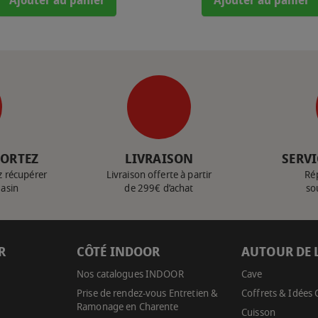
Ajouter au panier
Ajouter au panier
PORTEZ
LIVRAISON
SERVI
z récupérer
Livraison offerte à partir
Ré
gasin
de 299€ d’achat
so
R
CÔTÉ INDOOR
AUTOUR DE 
Nos catalogues INDOOR
Cave
Prise de rendez-vous Entretien &
Coffrets & Idées
Ramonage en Charente
Cuisson