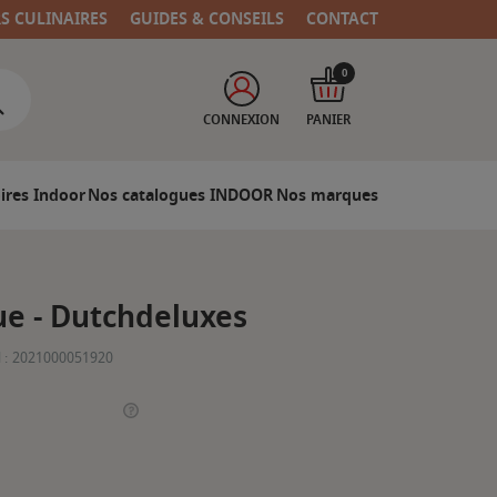
RS CULINAIRES
GUIDES & CONSEILS
CONTACT
0
CONNEXION
PANIER
ires Indoor
Nos catalogues INDOOR
Nos marques
ue - Dutchdeluxes
 :
2021000051920