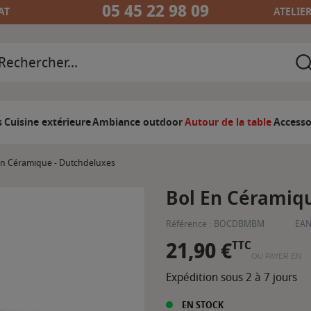
05 45 22 98 09
AT
ATELIE
s
Cuisine extérieure
Ambiance outdoor
Autour de la table
Accesso
En Céramique - Dutchdeluxes
Bol En Céramiq
Référence :
BOCDBMBM
EAN
21,90 €
TTC
OU PAYER EN
Expédition sous 2 à 7 jours
EN STOCK