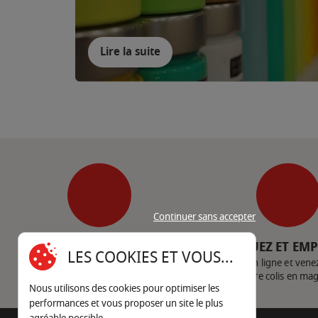
Lire la suite
Continuer sans accepter
SERVICE CLIENT
CLIQUEZ ET EM
LES COOKIES ET VOUS...
Nous contacter
Achetez en ligne et vene
votre colis en ma
Nous utilisons des cookies pour optimiser les
performances et vous proposer un site le plus