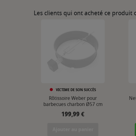
Les clients qui ont acheté ce produit
VICTIME DE SON SUCCÈS
Rôtissoire Weber pour
Net
barbecues charbon Ø57 cm
199,99 €
Prix
Ajouter au panier