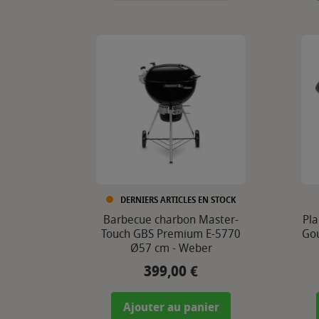
DERNIERS ARTICLES EN STOCK
Barbecue charbon Master-
Pla
Touch GBS Premium E-5770
Gou
Ø57 cm - Weber
399,00 €
Prix
Ajouter au panier