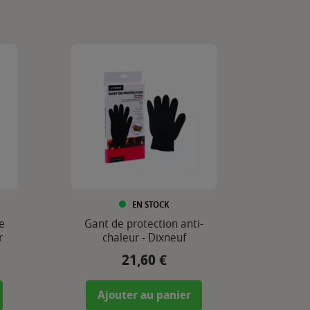
EN STOCK
e
Gant de protection anti-
r
chaleur - Dixneuf
21,60 €
Prix
Ajouter au panier