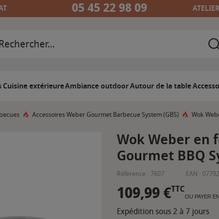
05 45 22 98 09
AT
ATELIE
s
Cuisine extérieure
Ambiance outdoor
Autour de la table
Accesso
rbecues
Accessoires Weber Gourmet Barbecue System (GBS)
Wok Webe
Wok Weber en fo
Gourmet BBQ S
Référence :
7607
EAN :
0779
109,99 €
TTC
OU PAYER E
Expédition sous 2 à 7 jours