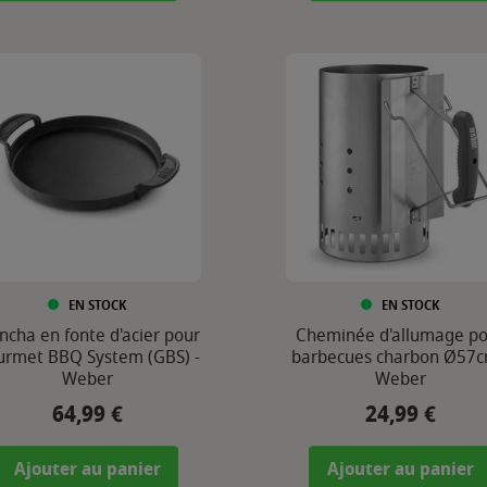
EN STOCK
EN STOCK
ncha en fonte d'acier pour
Cheminée d'allumage po
rmet BBQ System (GBS) -
barbecues charbon Ø57c
Weber
Weber
64,99 €
24,99 €
Prix
Prix
Ajouter au panier
Ajouter au panier