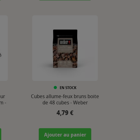
EN STOCK
ur
Cubes allume-feux bruns boite
m -
de 48 cubes - Weber
4,79 €
Prix
Ajouter au panier