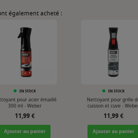
 ont également acheté :
EN STOCK
EN STOCK
toyant pour acier émaillé
Nettoyant pour grille d
300 ml - Weber
cuisson et cuve - Webe
11,99 €
11,99 €
Prix
Prix
Ajouter au panier
Ajouter au panier