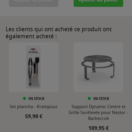
Ajouter au panier
Ajouter au panier
Les clients qui ont acheté ce produit ont
également acheté :
EN STOCK
EN STOCK
Set plancha - Krampouz
Support Dynamic Centre et
Grille Surélevée pour Nestor -
Prix
59,90 €
Barbeccok
Prix
109,95 €