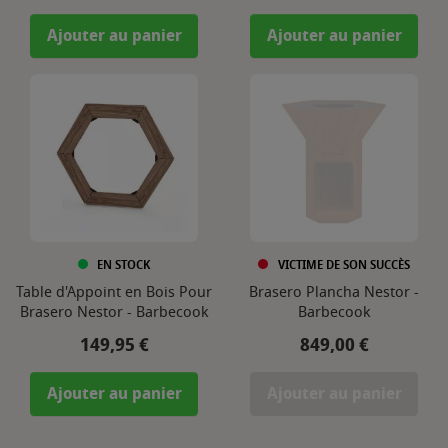
Ajouter au panier
Ajouter au panier
EN STOCK
VICTIME DE SON SUCCÈS
Table d'Appoint en Bois Pour
Brasero Plancha Nestor -
Brasero Nestor - Barbecook
Barbecook
Prix
Prix
149,95 €
849,00 €
Ajouter au panier
Ajouter au panier