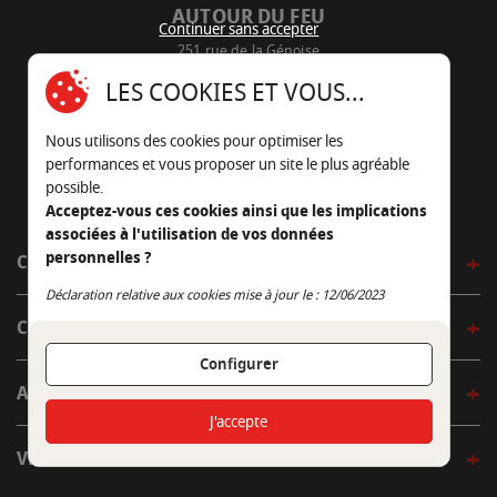
AUTOUR DU FEU
Continuer sans accepter
251 rue de la Génoise
16430 Champniers - France
LES COOKIES ET VOUS...
05 45 22 98 09
Nous utilisons des cookies pour optimiser les
Nous envoyer un e-mail
performances et vous proposer un site le plus agréable
possible.
Acceptez-vous ces cookies ainsi que les implications
associées à l'utilisation de vos données
personnelles ?
CÔTÉ OUTDOOR
Continuer sans accepter
Déclaration relative aux cookies mise à jour le : 12/06/2023
CÔTÉ INDOOR
Configurer
AUTOUR DE LA TABLE
J'accepte
VENIR EN BOUTIQUE