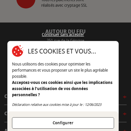
réalisés avec cryptage SSL
AUTOUR DU FEU
Continuer sans accepter
251 rue de la Génoise
16430 Champniers - France
LES COOKIES ET VOUS...
05 45 22 98 09
Nous utilisons des cookies pour optimiser les
Nous envoyer un e-mail
performances et vous proposer un site le plus agréable
possible.
Acceptez-vous ces cookies ainsi que les implications
associées à l'utilisation de vos données
personnelles ?
CÔTÉ OUTDOOR
Continuer sans accepter
Déclaration relative aux cookies mise à jour le : 12/06/2023
CÔTÉ INDOOR
Configurer
AUTOUR DE LA TABLE