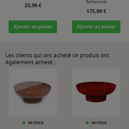
Barbecook
Prix
33,90 €
Prix
175,00 €
Ajouter au panier
Ajouter au panier
Les clients qui ont acheté ce produit ont
également acheté :
EN STOCK
EN STOCK