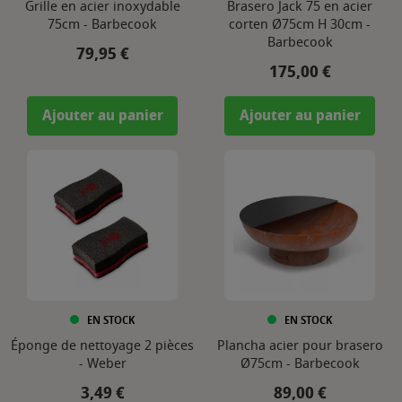
Grille en acier inoxydable
Brasero Jack 75 en acier
75cm - Barbecook
corten Ø75cm H 30cm -
Barbecook
Prix
79,95 €
Prix
175,00 €
Ajouter au panier
Ajouter au panier
EN STOCK
EN STOCK
Éponge de nettoyage 2 pièces
Plancha acier pour brasero
- Weber
Ø75cm - Barbecook
Prix
Prix
3,49 €
89,00 €