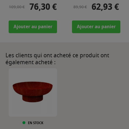
76,30 €
62,93 €
Prix de base
Prix
Prix de base
Prix
109,00 €
89,90 €
Ajouter au panier
Ajouter au panier
Les clients qui ont acheté ce produit ont
également acheté :
EN STOCK