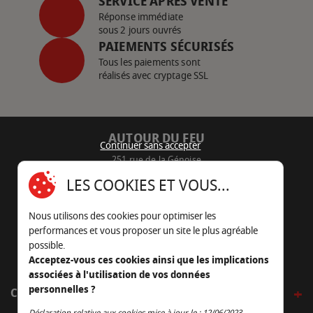
SERVICE APRÈS VENTE
Réponse immédiate
sous 2 jours ouvrés
PAIEMENTS SÉCURISÉS
Tous les paiements sont
réalisés avec cryptage SSL
AUTOUR DU FEU
Continuer sans accepter
251 rue de la Génoise
16430 Champniers - France
LES COOKIES ET VOUS...
05 45 22 98 09
Nous utilisons des cookies pour optimiser les
Nous envoyer un e-mail
performances et vous proposer un site le plus agréable
possible.
Acceptez-vous ces cookies ainsi que les implications
associées à l'utilisation de vos données
personnelles ?
CÔTÉ OUTDOOR