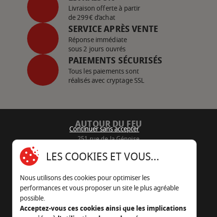
Livraison offerte à partir
de 299€ d’achat
SERVICE APRÈS VENTE
Réponse immédiate
sous 2 jours ouvrés
PAIEMENTS SÉCURISÉS
Tous les paiements sont
réalisés avec cryptage SSL
AUTOUR DU FEU
Continuer sans accepter
251 rue de la Génoise
16430 Champniers - France
LES COOKIES ET VOUS...
05 45 22 98 09
Nous utilisons des cookies pour optimiser les
Nous envoyer un e-mail
performances et vous proposer un site le plus agréable
possible.
Acceptez-vous ces cookies ainsi que les implications