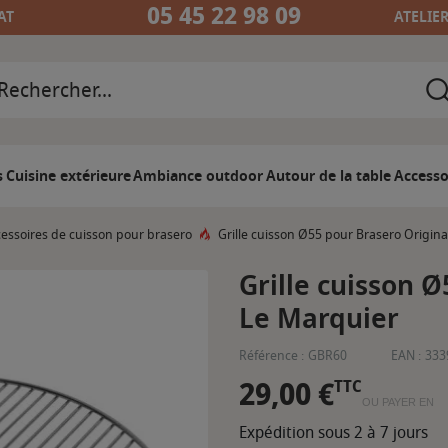
05 45 22 98 09
AT
ATELIE
s
Cuisine extérieure
Ambiance outdoor
Autour de la table
Accesso
essoires de cuisson pour brasero
Grille cuisson Ø55 pour Brasero Origina
Grille cuisson Ø
Le Marquier
Référence :
GBR60
EAN :
333
29,00 €
TTC
OU PAYER EN
Expédition sous 2 à 7 jours