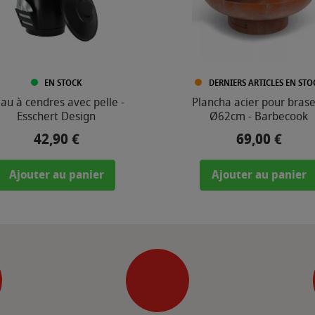
EN STOCK
DERNIERS ARTICLES EN STO
au à cendres avec pelle -
Plancha acier pour bras
Esschert Design
Ø62cm - Barbecook
42,90 €
69,00 €
Prix
Prix
Ajouter au panier
Ajouter au panier