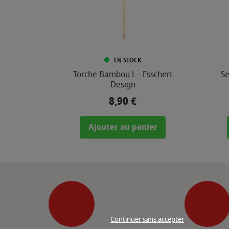
EN STOCK
Torche Bambou L - Esschert
Se
Design
8,90 €
Prix
Ajouter au panier
Continuer sans accepter