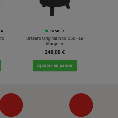
CK
EN STOCK
ero
Brasero Original Noir Ø60 - Le
Marquier
249,00 €
Prix
Ajouter au panier