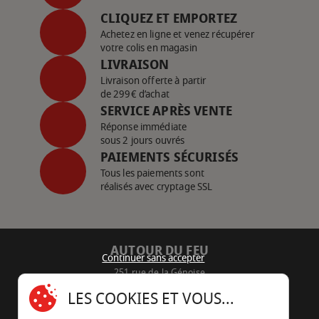
CLIQUEZ ET EMPORTEZ
Achetez en ligne et venez récupérer
votre colis en magasin
LIVRAISON
Livraison offerte à partir
de 299€ d’achat
SERVICE APRÈS VENTE
Réponse immédiate
sous 2 jours ouvrés
PAIEMENTS SÉCURISÉS
Tous les paiements sont
réalisés avec cryptage SSL
AUTOUR DU FEU
Continuer sans accepter
251 rue de la Génoise
16430 Champniers - France
LES COOKIES ET VOUS...
05 45 22 98 09