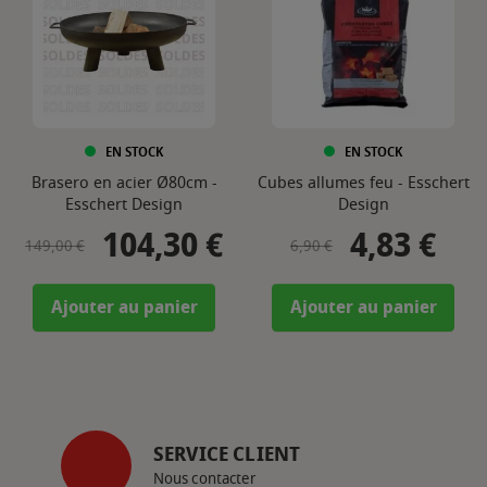
EN STOCK
EN STOCK
Brasero en acier Ø80cm -
Cubes allumes feu - Esschert
Esschert Design
Design
104,30 €
4,83 €
Prix de base
Prix
Prix de base
Prix
149,00 €
6,90 €
Ajouter au panier
Ajouter au panier
SERVICE CLIENT
Nous contacter