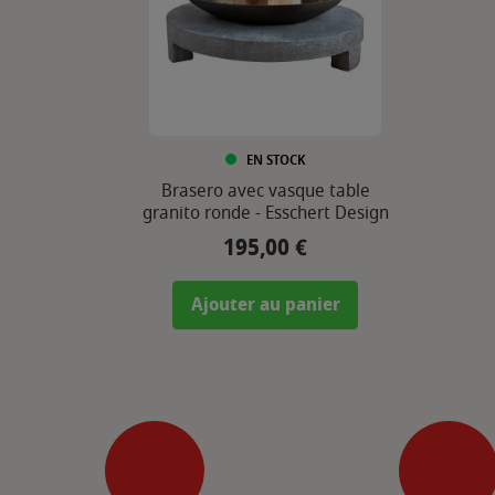
EN STOCK
Brasero avec vasque table
granito ronde - Esschert Design
195,00 €
Prix
Ajouter au panier