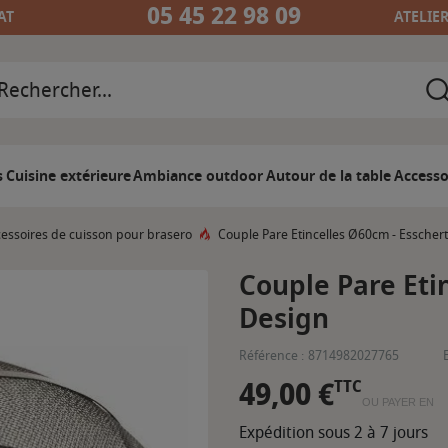
05 45 22 98 09
AT
ATELIE
s
Cuisine extérieure
Ambiance outdoor
Autour de la table
Accesso
essoires de cuisson pour brasero
Couple Pare Etincelles Ø60cm - Esscher
Couple Pare Eti
Design
Référence :
8714982027765
49,00 €
TTC
OU PAYER EN
Expédition sous 2 à 7 jours