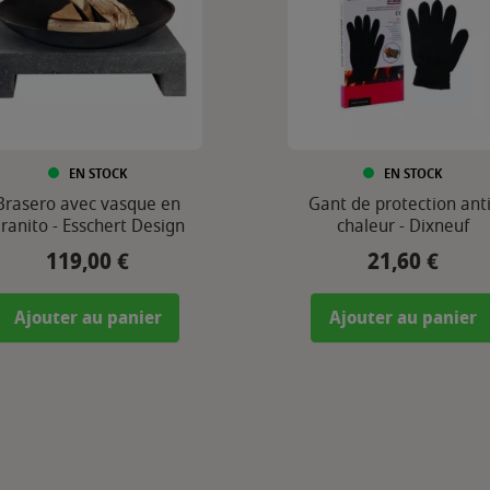
EN STOCK
EN STOCK
Brasero avec vasque en
Gant de protection anti
ranito - Esschert Design
chaleur - Dixneuf
119,00 €
21,60 €
Prix
Prix
Ajouter au panier
Ajouter au panier