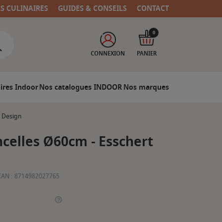
RS CULINAIRES
GUIDES & CONSEILS
CONTACT
0
CONNEXION
PANIER
ires Indoor
Nos catalogues INDOOR
Nos marques
t Design
ncelles Ø60cm - Esschert
EAN :
8714982027765