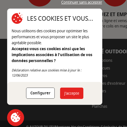
Continuer sans accepter
SERVICE CLIENT
CLIQUEZ ET EM
LES COOKIES ET VOUS...
Nous contacter
Achetez en ligne et vene
votre colis en ma
Nous utilisons des cookies pour optimiser les
performances et vous proposer un site le plus
agréable possible.
Acceptez-vous ces cookies ainsi que les
AUTOUR DU FEU
CÔTÉ OUTDOO
implications associées à l'utilisation de vos
05 45 22 98 09
Promotions
données personnelles ?
Barbecues
Nous envoyer un e-mail
Déclaration relative aux cookies mise à jour le :
Continuer sans accepter
Braseros
12/06/2023
Cuisines d'extérieur
Fumoirs
Configurer
J'accepte
Pizza
Planchas
© AUTOUR DU FEU
Mentions légales
Conditions Générales de V