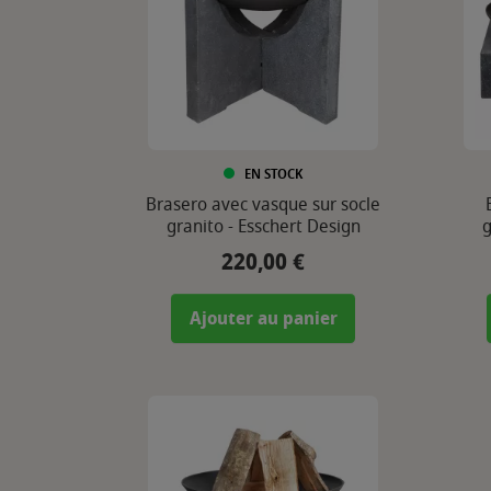
EN STOCK
Brasero avec vasque sur socle
granito - Esschert Design
g
220,00 €
Prix
Ajouter au panier