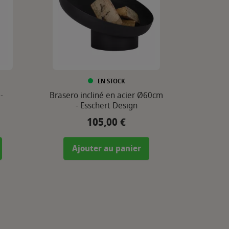
EN STOCK
-
Brasero incliné en acier Ø60cm
- Esschert Design
105,00 €
Prix
Ajouter au panier