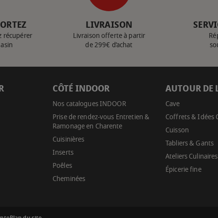
PORTEZ
LIVRAISON
SERVI
z récupérer
Livraison offerte à partir
Ré
gasin
de 299€ d’achat
so
R
CÔTÉ INDOOR
AUTOUR DE 
Nos catalogues INDOOR
Cave
Prise de rendez-vous Entretien &
Coffrets & Idées
Ramonage en Charente
Cuisson
Cuisinières
Tabliers & Gants
Inserts
Ateliers Culinaires
Poêles
Épicerie fine
Cheminées
ente
Plan du site