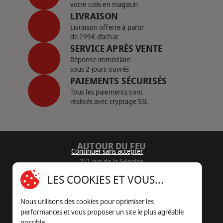
votre colis en magasin
LIVRAISON
Livraison offerte à partir
de 299€ d’achat
SERVICE APRÈS VENTE
Réponse immédiate
sous 2 jours ouvrés
PAIEMENTS SÉCURISÉS
Tous les paiements sont
réalisés avec cryptage SSL
AUTOUR DU FEU
Continuer sans accepter
251 rue de la Génoise
16430 Champniers - France
LES COOKIES ET VOUS...
05 45 22 98 09
Nous utilisons des cookies pour optimiser les
Nous envoyer un e-mail
performances et vous proposer un site le plus agréable
possible.