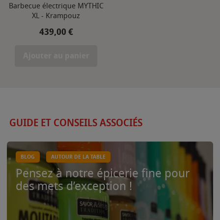
Barbecue électrique MYTHIC
XL - Krampouz
Prix
439,00 €
Ajouter au panier
GUIDE ET CONSEILS ASSOCIÉS
BLOG
AUTOUR DE LA TABLE
Pensez à notre épicerie fine pour
des mets d’exception !