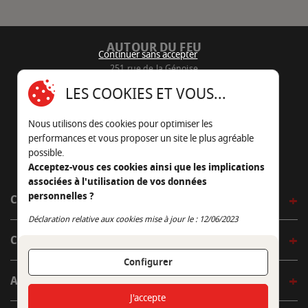
AUTOUR DU FEU
Continuer sans accepter
251 rue de la Génoise
16430 Champniers - France
LES COOKIES ET VOUS...
05 45 22 98 09
Nous utilisons des cookies pour optimiser les
Nous envoyer un e-mail
performances et vous proposer un site le plus agréable
possible.
Acceptez-vous ces cookies ainsi que les implications
associées à l'utilisation de vos données
personnelles ?
CÔTÉ OUTDOOR
Continuer sans accepter
Déclaration relative aux cookies mise à jour le : 12/06/2023
CÔTÉ INDOOR
Configurer
AUTOUR DE LA TABLE
J'accepte