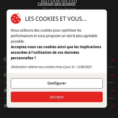
AUTOUR DU FEU
Continuer sans accepter
251 rue de la Génoise
16430 Champniers - France
LES COOKIES ET VOUS...
05 45 22 98 09
Nous utilisons des cookies pour optimiser les
Nous envoyer un e-mail
performances et vous proposer un site le plus agréable
possible.
Acceptez-vous ces cookies ainsi que les implications
associées à l'utilisation de vos données
personnelles ?
CÔTÉ OUTDOOR
Continuer sans accepter
Déclaration relative aux cookies mise à jour le : 12/06/2023
CÔTÉ INDOOR
Configurer
AUTOUR DE LA TABLE
J'accepte
VENIR EN BOUTIQUE