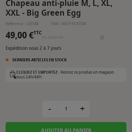
Chapeau anti-pluie M, L, XL,
XXL - Big Green Egg
Référence :
120748
EAN :
665719120748
49,00 €
TTC
OU PAYER EN
Expédition sous 2 à 7 jours
DERNIERS ARTICLES EN STOCK
Retirez ce produit en magasin
CLIQUEZ ET EMPORTEZ -
sous 24h/48h
-
+
AJOUTER AU PANIER