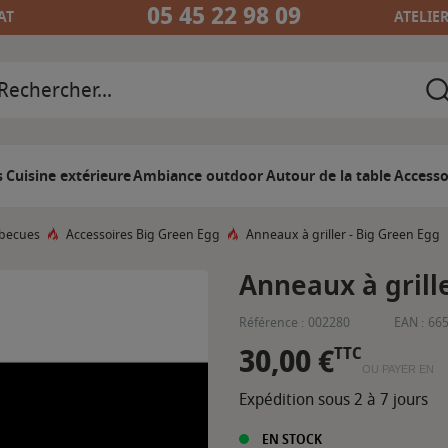
05 45 22 98 09
AT
ATELIE
s
Cuisine extérieure
Ambiance outdoor
Autour de la table
Accesso
rbecues
Accessoires Big Green Egg
Anneaux à griller - Big Green Egg
Anneaux à grill
Référence :
002280
EAN :
66
30,00 €
TTC
OU PAYER EN
Expédition sous 2 à 7 jours
EN STOCK