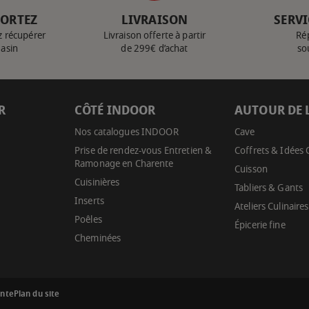
PORTEZ
LIVRAISON
SERVI
z récupérer
Livraison offerte à partir
Ré
gasin
de 299€ d’achat
so
R
CÔTÉ INDOOR
AUTOUR DE 
Nos catalogues INDOOR
Cave
Prise de rendez-vous Entretien &
Coffrets & Idées
Ramonage en Charente
Cuisson
Cuisinières
Tabliers & Gants
Inserts
Ateliers Culinaires
Poêles
Épicerie fine
Cheminées
ente
Plan du site