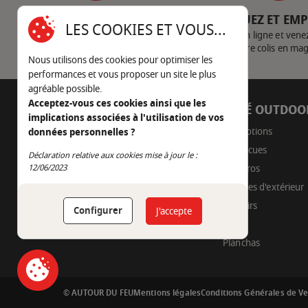
SERVICE CLIENT
CLIQUEZ ET EM
LES COOKIES ET VOUS...
Nous contacter
Achetez en ligne et vene
votre colis en ma
Nous utilisons des cookies pour optimiser les
performances et vous proposer un site le plus
agréable possible.
Acceptez-vous ces cookies ainsi que les
AUTOUR DU FEU
CÔTÉ OUTDOO
implications associées à l'utilisation de vos
05 45 22 98 09
Promotions
données personnelles ?
Barbecues
Déclaration relative aux cookies mise à jour le :
Nous envoyer un e-mail
Continuer sans accepter
12/06/2023
Braseros
Cuisines d'extérieur
Fumoirs
Configurer
J'accepte
Pizza
Planchas
© AUTOUR DU FEU
Mentions légales
Conditions Générales de V