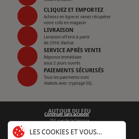
CLIQUEZ ET EMPORTEZ
Achetez en ligne et venez récupérer
votre colis en magasin
LIVRAISON
Livraison offerte à partir
de 299€ d’achat
SERVICE APRÈS VENTE
Réponse immédiate
sous 2 jours ouvrés
PAIEMENTS SÉCURISÉS
Tous les paiements sont
réalisés avec cryptage SSL
AUTOUR DU FEU
Continuer sans accepter
251 rue de la Génoise
16430 Champniers - France
LES COOKIES ET VOUS...
05 45 22 98 09