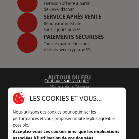
Livraison offerte à partir
de 299€ d’achat
SERVICE APRÈS VENTE
Réponse immédiate
sous 2 jours ouvrés
PAIEMENTS SÉCURISÉS
Tous les paiements sont
réalisés avec cryptage SSL
AUTOUR DU FEU
Continuer sans accepter
251 rue de la Génoise
16430 Champniers - France
LES COOKIES ET VOUS...
05 45 22 98 09
Nous utilisons des cookies pour optimiser les
Nous envoyer un e-mail
performances et vous proposer un site le plus agréable
possible.
Acceptez-vous ces cookies ainsi que les implications
associées à l'utilisation de vos données