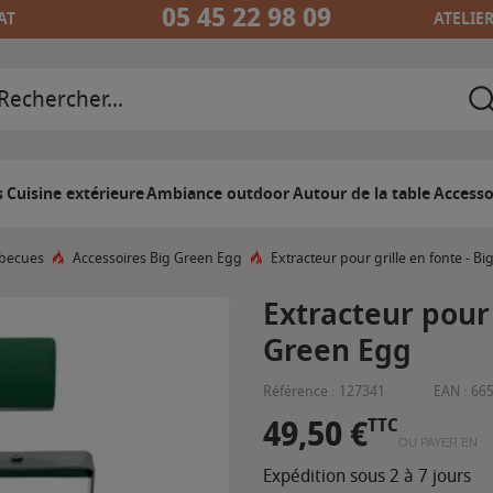
05 45 22 98 09
AT
ATELIE
s
Cuisine extérieure
Ambiance outdoor
Autour de la table
Accesso
rbecues
Accessoires Big Green Egg
Extracteur pour grille en fonte - B
Extracteur pour 
Green Egg
Référence :
127341
EAN :
66
49,50 €
TTC
OU PAYER EN
Expédition sous 2 à 7 jours