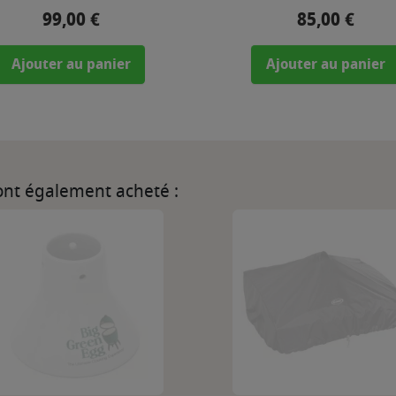
99,00 €
85,00 €
Prix
Prix
Ajouter au panier
Ajouter au panier
 ont également acheté :