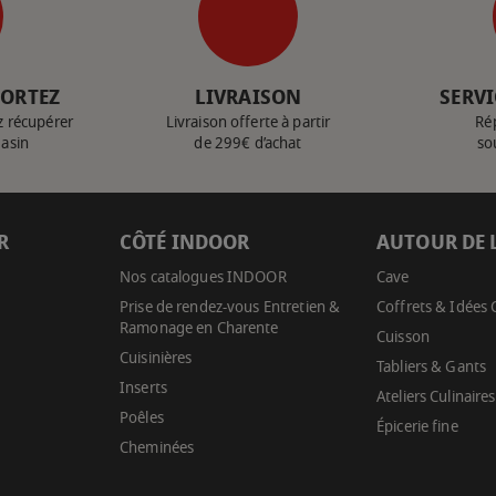
PORTEZ
LIVRAISON
SERVI
z récupérer
Livraison offerte à partir
Ré
gasin
de 299€ d’achat
so
R
CÔTÉ INDOOR
AUTOUR DE 
Nos catalogues INDOOR
Cave
Prise de rendez-vous Entretien &
Coffrets & Idées
Ramonage en Charente
Cuisson
Cuisinières
Tabliers & Gants
Inserts
Ateliers Culinaires
Poêles
Épicerie fine
Cheminées