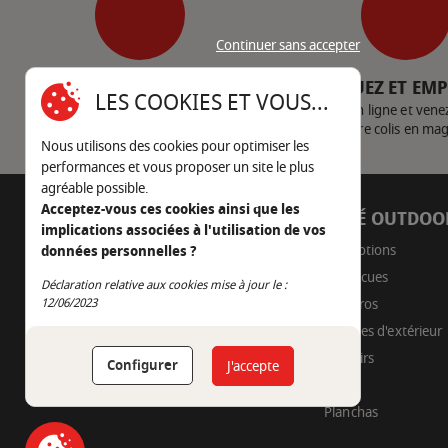
Continuer sans accepter
SERVICE CLIENT
CLIQUEZ ET EM
LES COOKIES ET VOUS...
Nous contacter
Achetez en ligne et vene
votre colis en ma
Nous utilisons des cookies pour optimiser les
performances et vous proposer un site le plus
agréable possible.
Acceptez-vous ces cookies ainsi que les
AUTOUR DU FEU
CÔTÉ OUTDOO
implications associées à l'utilisation de vos
05 45 22 98 09
Promotions
données personnelles ?
Barbecues
Déclaration relative aux cookies mise à jour le :
Nous envoyer un e-mail
Continuer sans accepter
12/06/2023
Braseros
Cuisines d'extérieur
Fumoirs
Configurer
J'accepte
Pizza
Planchas