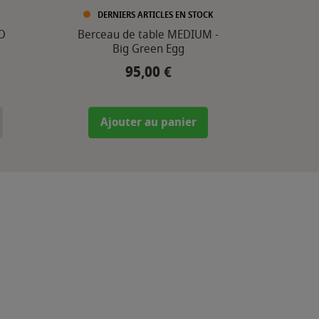
DERNIERS ARTICLES EN STOCK
O
Berceau de table MEDIUM -
Big Green Egg
95,00 €
Prix
Ajouter au panier