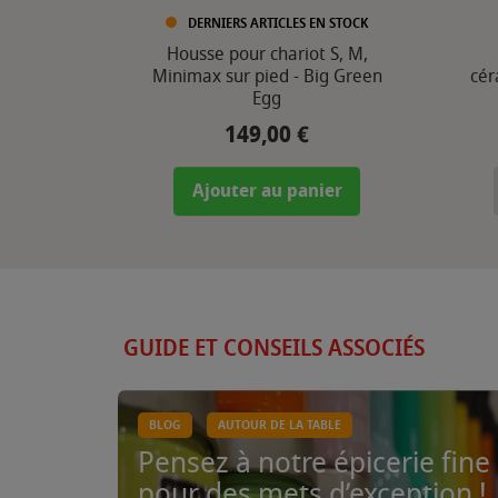
DERNIERS ARTICLES EN STOCK
Housse pour chariot S, M,
Minimax sur pied - Big Green
cér
Egg
149,00 €
Prix
Ajouter au panier
GUIDE ET CONSEILS ASSOCIÉS
BLOG
AUTOUR DE LA TABLE
Pensez à notre épicerie fine
pour des mets d’exception !