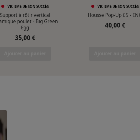
VICTIME DE SON SUCCÈS
VICTIME DE SON SUCCÈS
Support à rôtir vertical
Housse Pop-Up 65 - EN
amique poulet - Big Green
40,00 €
Prix
Egg
35,00 €
Prix
Ajouter au panier
Ajouter au panier