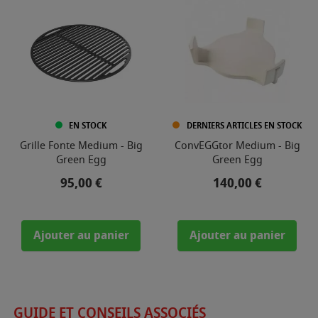
EN STOCK
DERNIERS ARTICLES EN STOCK
Grille Fonte Medium - Big
ConvEGGtor Medium - Big
Green Egg
Green Egg
Prix
Prix
95,00 €
140,00 €
Ajouter au panier
Ajouter au panier
GUIDE ET CONSEILS ASSOCIÉS