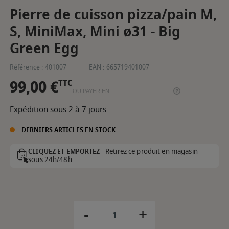
Pierre de cuisson pizza/pain M,
S, MiniMax, Mini ø31 - Big
Green Egg
Référence :
401007
EAN :
665719401007
99,00 €
TTC
OU PAYER EN
Expédition sous 2 à 7 jours
DERNIERS ARTICLES EN STOCK
Retirez ce produit en magasin
CLIQUEZ ET EMPORTEZ -
sous 24h/48h
-
+