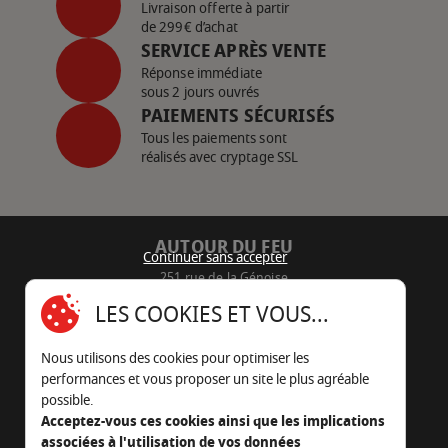
Livraison offerte à partir
de 299€ d’achat
SERVICE APRÈS VENTE
Réponse immédiate
sous 2 jours ouvrés
PAIEMENTS SÉCURISÉS
Tous les paiements sont
réalisés avec cryptage SSL
AUTOUR DU FEU
Continuer sans accepter
251 rue de la Génoise
16430 Champniers - France
LES COOKIES ET VOUS...
05 45 22 98 09
Nous utilisons des cookies pour optimiser les
Nous envoyer un e-mail
performances et vous proposer un site le plus agréable
possible.
Acceptez-vous ces cookies ainsi que les implications
associées à l'utilisation de vos données