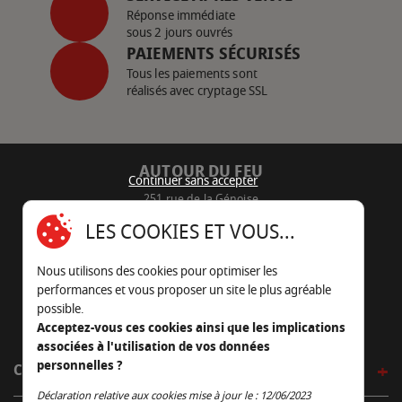
Réponse immédiate
sous 2 jours ouvrés
PAIEMENTS SÉCURISÉS
Tous les paiements sont
réalisés avec cryptage SSL
AUTOUR DU FEU
Continuer sans accepter
251 rue de la Génoise
16430 Champniers - France
LES COOKIES ET VOUS...
05 45 22 98 09
Nous utilisons des cookies pour optimiser les
Nous envoyer un e-mail
performances et vous proposer un site le plus agréable
possible.
Acceptez-vous ces cookies ainsi que les implications
associées à l'utilisation de vos données
personnelles ?
CÔTÉ OUTDOOR
Continuer sans accepter
Déclaration relative aux cookies mise à jour le : 12/06/2023