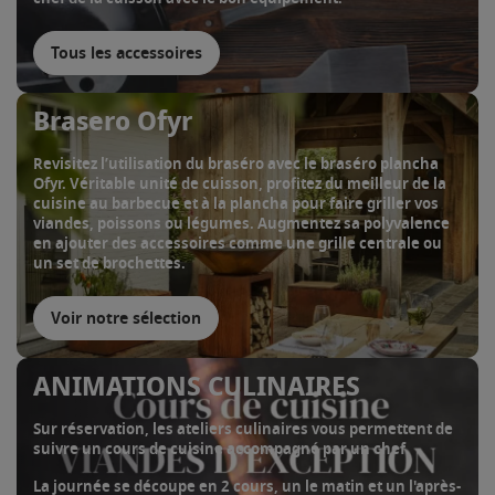
Tous les accessoires
Brasero Ofyr
Revisitez l’utilisation du braséro avec le braséro plancha
Ofyr. Véritable unité de cuisson, profitez du meilleur de la
cuisine au barbecue et à la plancha pour faire griller vos
viandes, poissons ou légumes. Augmentez sa polyvalence
en ajouter des accessoires comme une grille centrale ou
un set de brochettes.
Voir notre sélection
ANIMATIONS CULINAIRES
Sur réservation, les ateliers culinaires vous permettent de
suivre un cours de cuisine accompagné par un chef.
La journée se découpe en 2 cours, un le matin et un l'après-