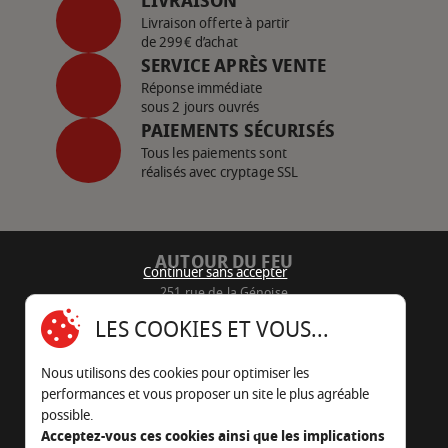
LIVRAISON
Livraison offerte à partir
de 299€ d’achat
SERVICE APRÈS VENTE
Réponse immédiate
sous 2 jours ouvrés
PAIEMENTS SÉCURISÉS
Tous les paiements sont
réalisés avec cryptage SSL
AUTOUR DU FEU
Continuer sans accepter
251 rue de la Génoise
16430 Champniers - France
LES COOKIES ET VOUS...
05 45 22 98 09
Nous utilisons des cookies pour optimiser les
Nous envoyer un e-mail
performances et vous proposer un site le plus agréable
possible.
Acceptez-vous ces cookies ainsi que les implications