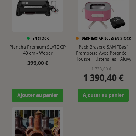
EN STOCK
DERNIERS ARTICLES EN STOCK
Plancha Premium SLATE GP
Pack Brasero SAM "Bas"
43 cm - Weber
Framboise Avec Poignée +
Housse + Ustensiles - Aluvy
Prix
399,00 €
Prix de base
Prix
1 738,00 €
1 390,40 €
Ajouter au panier
Ajouter au panier