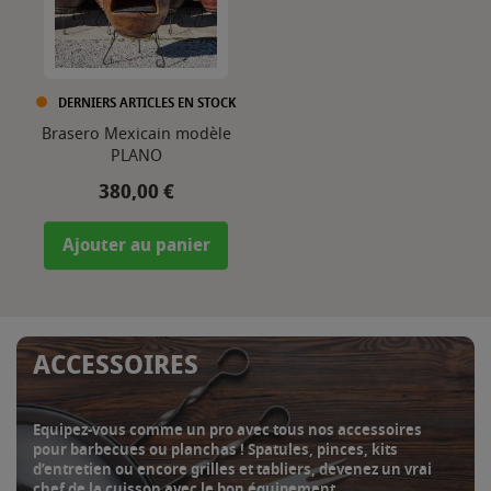
DERNIERS ARTICLES EN STOCK
Brasero Mexicain modèle
PLANO
Prix
380,00 €
Ajouter au panier
ACCESSOIRES
Equipez-vous comme un pro avec tous nos accessoires
pour barbecues ou planchas ! Spatules, pinces, kits
d’entretien ou encore grilles et tabliers, devenez un vrai
chef de la cuisson avec le bon équipement.