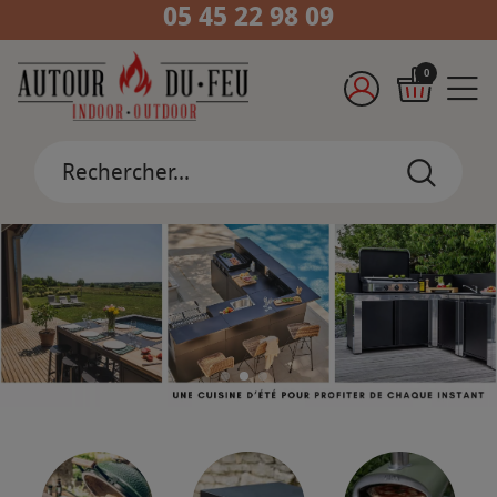
05 45 22 98 09
0
1
2
3