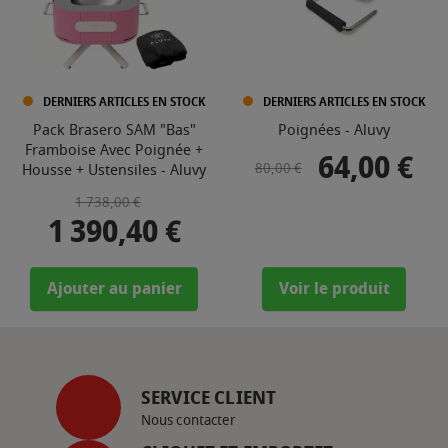
DERNIERS ARTICLES EN STOCK
DERNIERS ARTICLES EN STOCK
Pack Brasero SAM "Bas"
Poignées - Aluvy
Framboise Avec Poignée +
64,00 €
Prix de base
Prix
80,00 €
Housse + Ustensiles - Aluvy
Prix de base
Prix
1 738,00 €
1 390,40 €
Ajouter au panier
Voir le produit
SERVICE CLIENT
Nous contacter