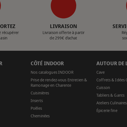
PORTEZ
LIVRAISON
SERVI
z récupérer
Livraison offerte à partir
Ré
gasin
de 299€ d’achat
so
R
CÔTÉ INDOOR
AUTOUR DE 
Nos catalogues INDOOR
Cave
Prise de rendez-vous Entretien &
Coffrets & Idées
Ramonage en Charente
Cuisson
Cuisinières
Tabliers & Gants
Inserts
Ateliers Culinaires
Poêles
Épicerie fine
Cheminées