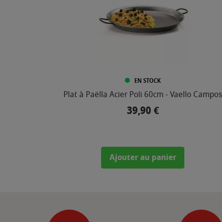
EN STOCK
Plat à Paëlla Acier Poli 60cm - Vaello Campos
39,90 €
Prix
Ajouter au panier