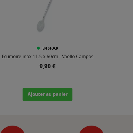
EN STOCK
Ecumoire inox 11.5 x 60cm - Vaello Campos
Planch
9,90 €
Prix
Ajouter au panier