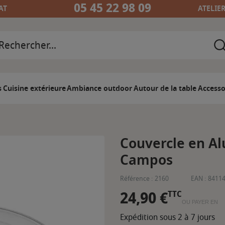
05 45 22 98 09
AT
ATELIE
s
Cuisine extérieure
Ambiance outdoor
Autour de la table
Accesso
Couvercle en Al
Campos
Référence :
2160
EAN :
8411
24,90 €
TTC
OU PAYER EN
Expédition sous 2 à 7 jours