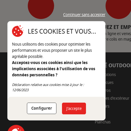
Continuer sans accepter
SERVICE CLIENT
CLIQUEZ ET EM
LES COOKIES ET VOUS...
Nous contacter
Achetez en ligne et vene
votre colis en ma
Nous utilisons des cookies pour optimiser les
performances et vous proposer un site le plus
agréable possible.
Acceptez-vous ces cookies ainsi que les
AUTOUR DU FEU
CÔTÉ OUTDOO
implications associées à l'utilisation de vos
05 45 22 98 09
Promotions
données personnelles ?
Barbecues
Déclaration relative aux cookies mise à jour le :
Nous envoyer un e-mail
Continuer sans accepter
12/06/2023
Braseros
Cuisines d'extérieur
Fumoirs
Configurer
J'accepte
Pizza
Planchas