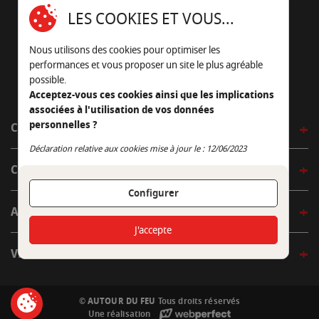
16430 Champniers - France
LES COOKIES ET VOUS...
05 45 22 98 09
Nous utilisons des cookies pour optimiser les
Nous envoyer un e-mail
performances et vous proposer un site le plus agréable
possible.
Acceptez-vous ces cookies ainsi que les implications
associées à l'utilisation de vos données
personnelles ?
CÔTÉ OUTDOOR
Continuer sans accepter
Déclaration relative aux cookies mise à jour le : 12/06/2023
CÔTÉ INDOOR
Configurer
AUTOUR DE LA TABLE
J'accepte
VENIR EN BOUTIQUE
© AUTOUR DU FEU
Tous droits réservés
Une réalisation