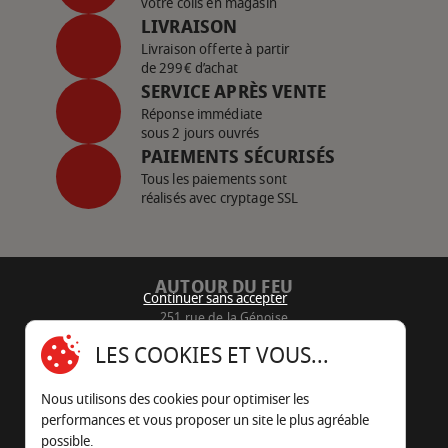
votre colis en magasin
LIVRAISON
Livraison offerte à partir
de 299€ d’achat
SERVICE APRÈS VENTE
Réponse immédiate
sous 2 jours ouvrés
PAIEMENTS SÉCURISÉS
Tous les paiements sont
réalisés avec cryptage SSL
AUTOUR DU FEU
Continuer sans accepter
251 rue de la Génoise
16430 Champniers - France
LES COOKIES ET VOUS...
05 45 22 98 09
Nous utilisons des cookies pour optimiser les
Nous envoyer un e-mail
performances et vous proposer un site le plus agréable
possible.