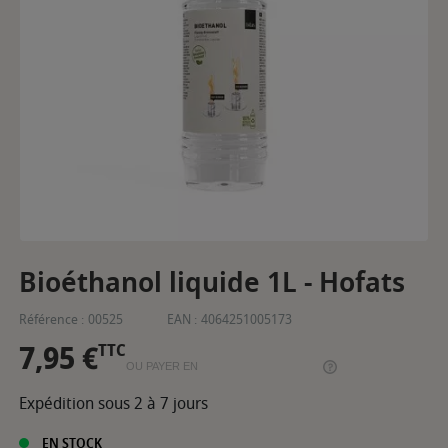
Bioéthanol liquide 1L - Hofats
Référence :
00525
EAN :
4064251005173
7,95 €
TTC
OU PAYER EN
Expédition sous 2 à 7 jours
EN STOCK