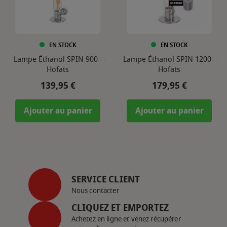
EN STOCK
EN STOCK
Lampe Éthanol SPIN 900 -
Lampe Éthanol SPIN 1200 -
Hofats
Hofats
Prix
Prix
139,95 €
179,95 €
Ajouter au panier
Ajouter au panier
SERVICE CLIENT
Nous contacter
CLIQUEZ ET EMPORTEZ
Achetez en ligne et venez récupérer