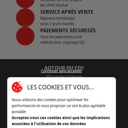
de 299€ d’achat
SERVICE APRÈS VENTE
Réponse immédiate
sous 2 jours ouvrés
PAIEMENTS SÉCURISÉS
Tous les paiements sont
réalisés avec cryptage SSL
AUTOUR DU FEU
Continuer sans accepter
251 rue de la Génoise
16430 Champniers - France
LES COOKIES ET VOUS...
05 45 22 98 09
Nous utilisons des cookies pour optimiser les
Nous envoyer un e-mail
performances et vous proposer un site le plus agréable
possible.
Acceptez-vous ces cookies ainsi que les implications
associées à l'utilisation de vos données