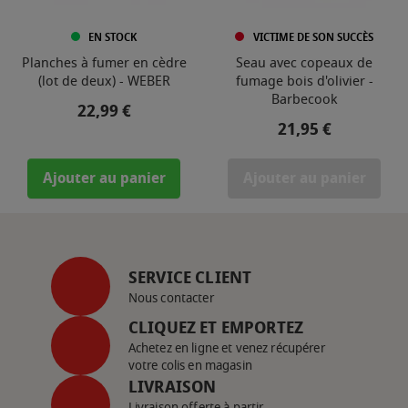
EN STOCK
VICTIME DE SON SUCCÈS
Planches à fumer en cèdre
Seau avec copeaux de
(lot de deux) - WEBER
fumage bois d'olivier -
Barbecook
Prix
22,99 €
Prix
21,95 €
Ajouter au panier
Ajouter au panier
SERVICE CLIENT
Nous contacter
CLIQUEZ ET EMPORTEZ
Achetez en ligne et venez récupérer
votre colis en magasin
LIVRAISON
Livraison offerte à partir