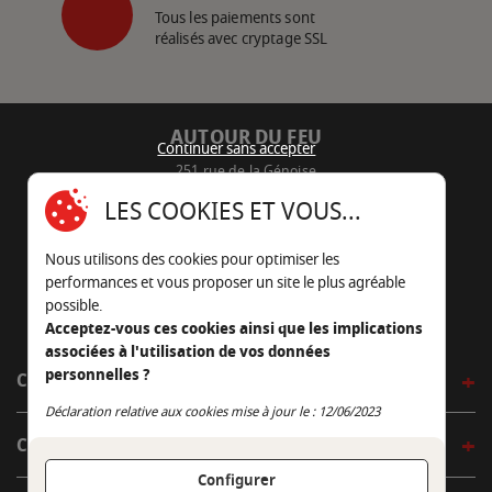
Tous les paiements sont
réalisés avec cryptage SSL
AUTOUR DU FEU
Continuer sans accepter
251 rue de la Génoise
16430 Champniers - France
LES COOKIES ET VOUS...
05 45 22 98 09
Nous utilisons des cookies pour optimiser les
Nous envoyer un e-mail
performances et vous proposer un site le plus agréable
possible.
Acceptez-vous ces cookies ainsi que les implications
associées à l'utilisation de vos données
personnelles ?
CÔTÉ OUTDOOR
Continuer sans accepter
Déclaration relative aux cookies mise à jour le : 12/06/2023
CÔTÉ INDOOR
Configurer