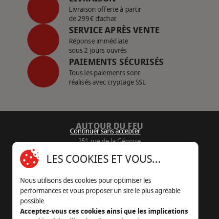
Livraison offerte à partir
de 299€ d’achat
SERVICE APRÈS VENTE
Réponse immédiate
sous 2 jours ouvrés
PAIEMENTS SÉCURISÉS
Tous les paiements sont
réalisés avec cryptage SSL
AUTOUR DU FEU
Continuer sans accepter
251 rue de la Génoise
16430 Champniers - France
LES COOKIES ET VOUS...
05 45 22 98 09
Nous utilisons des cookies pour optimiser les
Nous envoyer un e-mail
performances et vous proposer un site le plus agréable
possible.
Acceptez-vous ces cookies ainsi que les implications