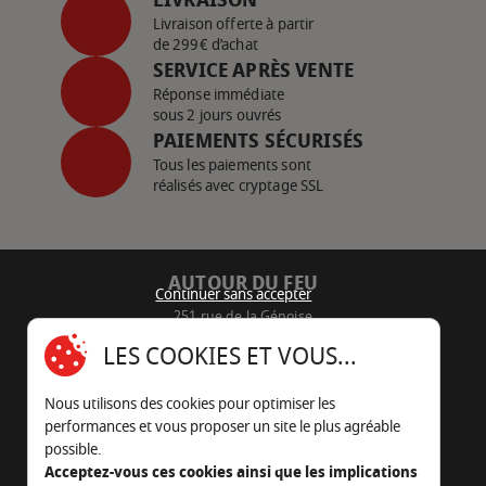
Livraison offerte à partir
de 299€ d’achat
SERVICE APRÈS VENTE
Réponse immédiate
sous 2 jours ouvrés
PAIEMENTS SÉCURISÉS
Tous les paiements sont
réalisés avec cryptage SSL
AUTOUR DU FEU
Continuer sans accepter
251 rue de la Génoise
16430 Champniers - France
LES COOKIES ET VOUS...
05 45 22 98 09
Nous utilisons des cookies pour optimiser les
Nous envoyer un e-mail
performances et vous proposer un site le plus agréable
possible.
Acceptez-vous ces cookies ainsi que les implications